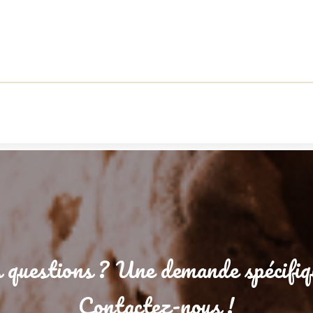
éer une liste d'envies
m de la liste d'envies
Annuler
Créer une liste d'envies
 questions ? Une demande spécifiq
Contactez-nous !