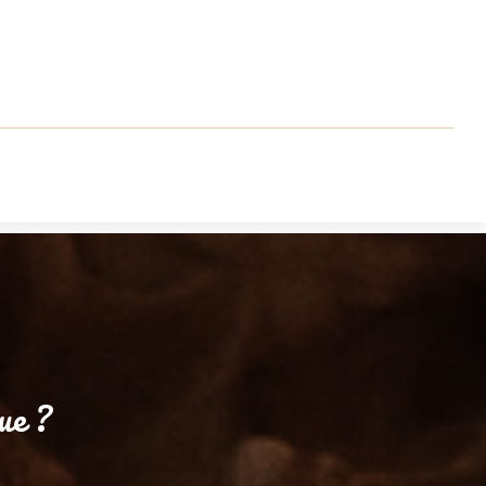
×
ue ?