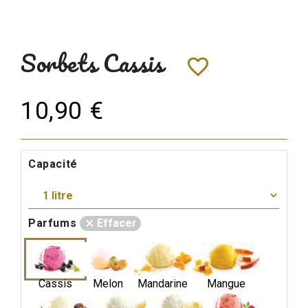
Sorbets
Cassis
favorite_border
10,90 €
Capacité
Parfums
Effacer
Cassis
Melon
Mandarine
Mangue